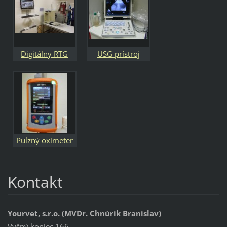
Digitálny RTG
USG prístroj
systém Fire CR
Mindray DP 50
Pulzný oximeter
UT 100 V
Kontakt
Yourvet, s.r.o. (MVDr. Chnúrik Branislav)
Vyšný koniec 166