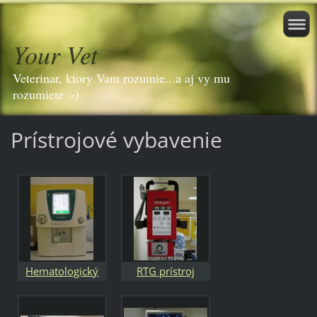
Your Vet
Veterinar, ktory Vam rozumie...a aj vy mu
rozumiete :-)
Prístrojové vybavenie
Hematologický
RTG prístroj
analyzátor EXIGO
Gierth HFX 90V
Vet EOS