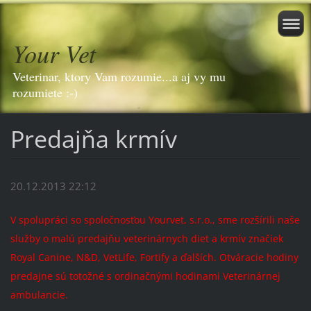
Your Vet
Veterinar, ktory Vam rozumie...a aj vy mu
rozumiete :-)
Predajňa krmív
20.12.2013 22:12
V spolupráci so spoločnosťou Yourvet, s.r.o., sme rozšírili naše
služby o malú predajňu veterinárnych diet a krmív značiek
Royal Canine, N&D, VetLife, Fortify a ďalších. Otváracie hodiny
predajne sú totožné s ordinačnými hodinami Veterinárnej
ambulancie.