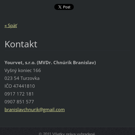
« Späť
Kontakt
Yourvet, s.r.o. (MVDr. Chnúrik Branislav)
Vyšný koniec 166
023 54 Turzovka
IČO 47441810
0917 172 181
0907 851 577
branisla
vchnurik
@gmail.c
om
© 2011 Všetky práva vyhradené.